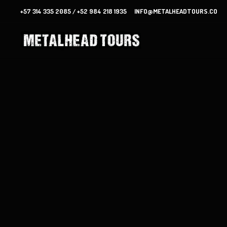
+57 314 335 2085 / +52 984 218 1935
INFO@METALHEADTOURS.CO